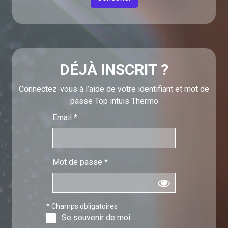
DÉJÀ INSCRIT ?
Connectez-vous à l’aide de votre identifiant et mot de
passe Top intuis Thermo
Email
Mot de passe
* Champs obligatoires
Se souvenir de moi